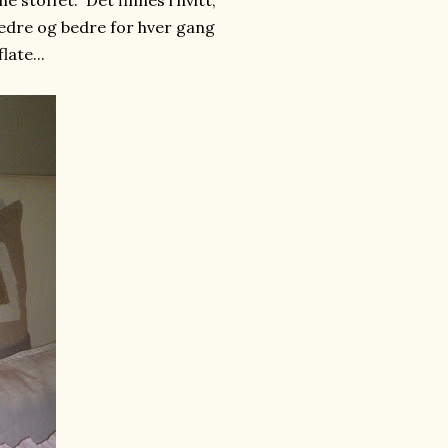
 stoffet. Det finnes i hvitt,
 bedre og bedre for hver gang
late...