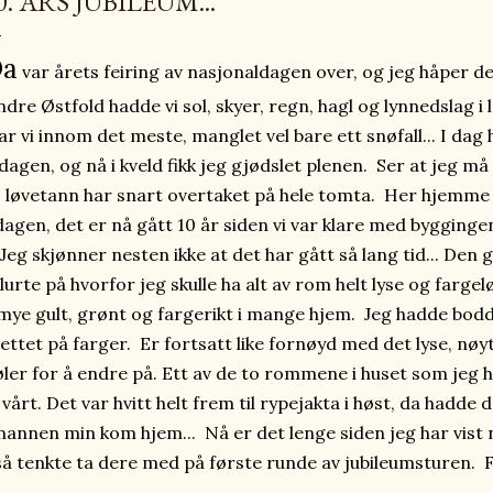
0. ÅRS JUBILEUM...
a
var årets feiring av nasjonaldagen over, og jeg håper de
ndre Østfold hadde vi sol, skyer, regn, hagl og lynnedslag i
ar vi innom det meste, manglet vel bare ett snøfall... I da
dagen, og nå i kveld fikk jeg gjødslet plenen. Ser at jeg m
løvetann har snart overtaket på hele tomta. Her hjemme h
dagen, det er nå gått 10 år siden vi var klare med byggingen 
Jeg skjønner nesten ikke at det har gått så lang tid... De
lurte på hvorfor jeg skulle ha alt av rom helt lyse og fargel
mye gult, grønt og fargerikt i mange hjem. Jeg hadde bodd i
ettet på farger. Er fortsatt like fornøyd med det lyse, nøy
øler for å endre på. Ett av de to rommene i huset som jeg
vårt. Det var hvitt helt frem til rypejakta i høst, da hadde
annen min kom hjem... Nå er det lenge siden jeg har vist 
så tenkte ta dere med på første runde av jubileumsturen. 