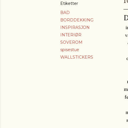
1
Etiketter
BAD
D
BORDDEKKING
i
INSPIRASJON
INTERIØR
v
SOVEROM
spisestue
WALLSTICKERS
m
f
m