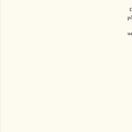
D
på
us