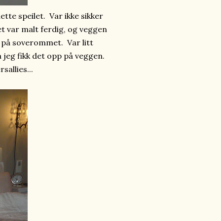
ette speilet. Var ikke sikker
et var malt ferdig, og veggen
e på soverommet. Var litt
a jeg fikk det opp på veggen.
sallies...