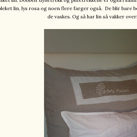
sket lin. Dobbelt dynetrekk og putetrekkene er også i samme
bleket lin, lys rosa og noen flere farger også. De blir bare
de vaskes. Og så har lin så vakker overf