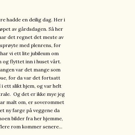
re hadde en deilig dag. Her i
 løpet av gårdsdagen. Så her
g har det regnet det meste av
å sprøyte med plenrens, for
ar vi ett lite jubileum om
og flyttet inn i huset vårt.
n gangen var det mange som
øse, for da var det fortsatt
 ett slikt hjem, og var helt
trale. Og det er ikke mye jeg
 har malt om, er soverommet
 det ny farge på veggene da
noen bilder fra her hjemme,
Flere rom kommer senere...